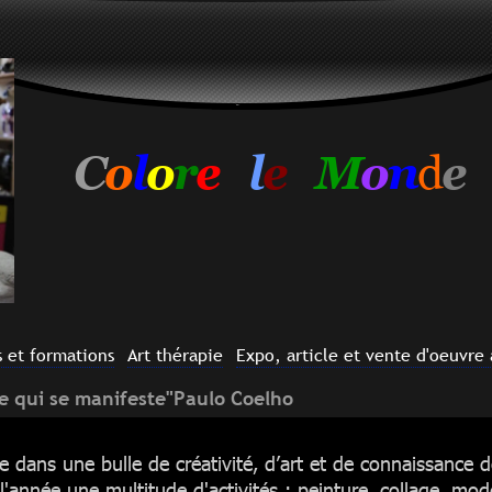
C
o
l
o
r
e
l
e
M
o
n
d
e
s et formations
Art thérapie
Expo, article et vente d'oeuvre 
e qui se manifeste"Paulo Coelho
e dans une bulle de créativité
, d’art et de connaissance 
'année une multitude d'activités : peinture, collage, mod