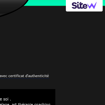
avec certificat d'authenticité
de soi
.
elage, art thérapie coaching