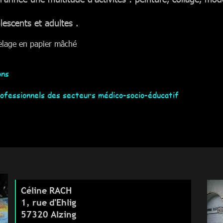
olescents et adultes
.
delage en papier mâché
ons
ous, particul
rofessionnels des secteurs médico-socio-éducatif
Céline RACH
1, rue d'Ehlig
57320 Alzing